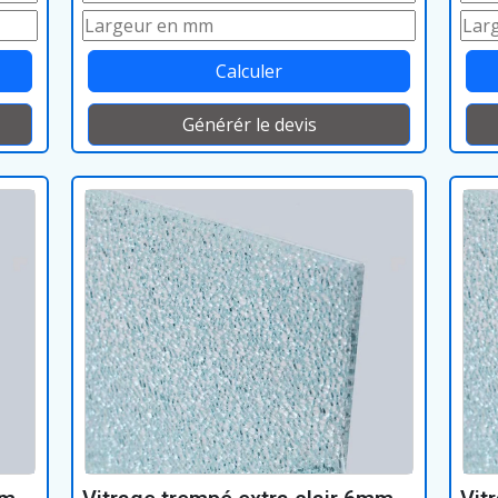
Calculer
Générér le devis