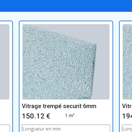
Vitrage trempé securit 6mm
Vit
150.12 €
19
1 m²