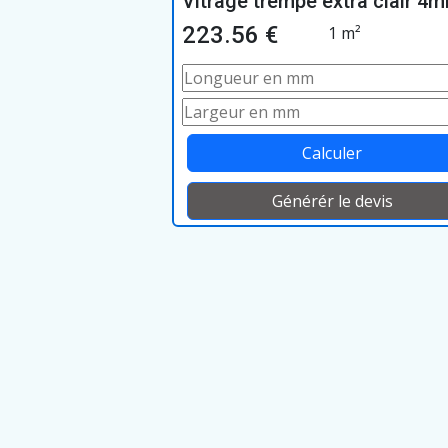
Vitrage trempé extra clair 4
223.56 €
1 m²
Calculer
Générér le devis