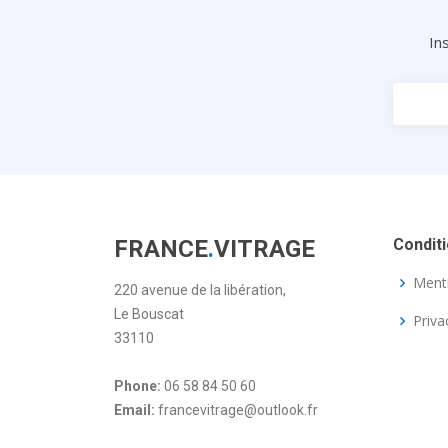
In
FRANCE
.
VITRAGE
Condit
Menti
220 avenue de la libération,
Le Bouscat
Priva
33110
Phone:
06 58 84 50 60
Email:
francevitrage@outlook.fr