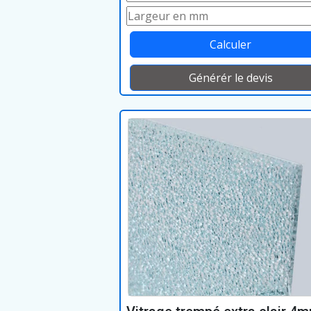
Calculer
Générér le devis