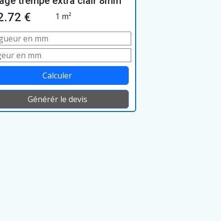
rage trempé extra clair 8mm
2.72 €
1 m²
Calculer
Générér le devis