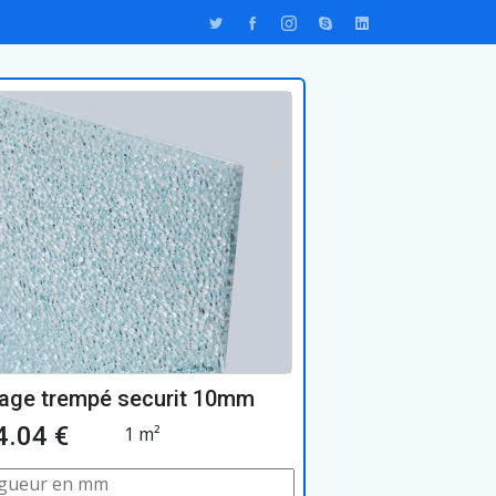
rage trempé securit 10mm
4.04 €
1 m²