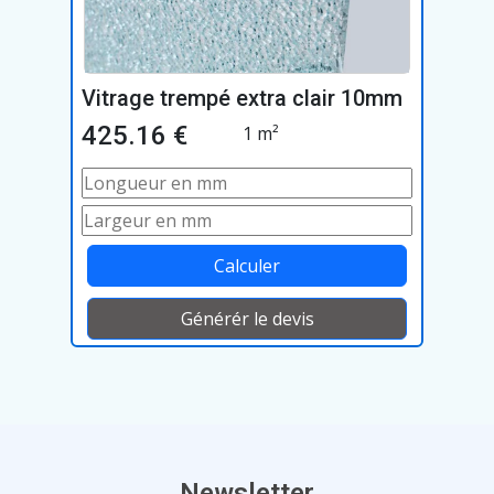
Vitrage trempé extra clair 10mm
425.16 €
1 m²
Calculer
Générér le devis
Newsletter