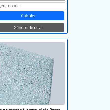
Calculer
Générér le devis