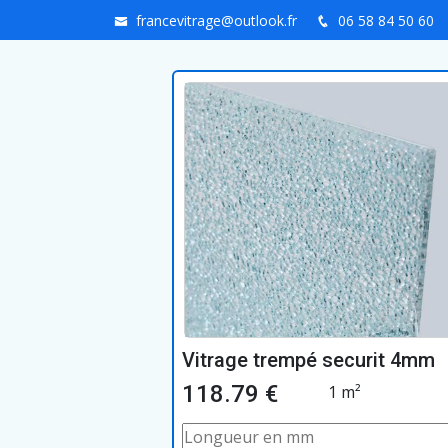
francevitrage@outlook.fr
06 58 84 50 60
Vitrage trempé securit 4mm
118.79 €
1 m²